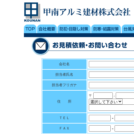
会社名
担当者氏名
担当者フリガナ
〒
-
住 所
-
ＴＥＬ
-
ＦＡＸ